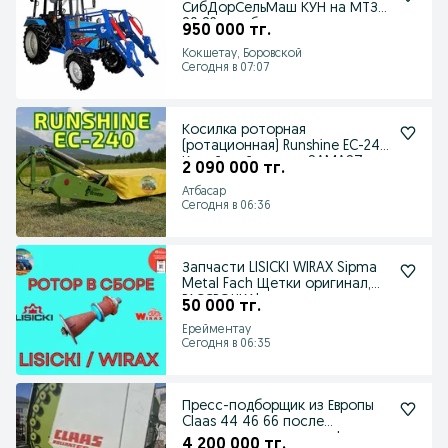
СибДорСельМаш КУН на МТЗ
80 82 под быстросъем
950 000 тг.
Кокшетау, Боровской
Сегодня в 07:07
Косилка роторная
(ротационная) Runshine EC-240
Китайский аналог SAMASZ
2 090 000 тг.
Атбасар
Сегодня в 06:36
Запчасти LISICKI WIRAX Sipma
Metal Fach Щетки оригинал,
РАССРОЧКА!
50 000 тг.
Ерейментау
Сегодня в 06:35
Пресс-подборщик из Европы
Claas 44 46 66 после
капитального ремонта!
4 200 000 тг.